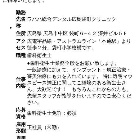
に指導いたします。
勤務
先名
ワハハ総合デンタル広島袋町クリニック
称
住所
広島県 広島市中区 袋町６−４２ 深井ビル５Ｆ
アク
広電宇品線・アストラムライン「本通駅」より
セス
徒歩２分、袋町小学校横です。
職種
歯科衛生士
●歯科衛生士業務全般をお願い致します。
一般診療に加えて、インプラント・矯正治療・
審美治療にも力を入れています。 特に透明マウ
仕事
スピース矯正に関してご経験のある衛生士さ
内容
ん、大歓迎です！ もちろんこれからの方も、
先輩スタッフが指導を行いますのでご安心くだ
さい。
応募
歯科衛生士免許：必須
資格
雇用
正社員（常勤）
形態
雇用