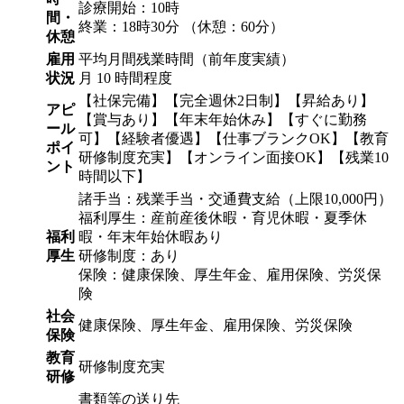
診療開始：10時
間・
終業：18時30分 （休憩：60分）
休憩
雇用
平均月間残業時間（前年度実績）
状況
月 10 時間程度
【社保完備】【完全週休2日制】【昇給あり】
アピ
【賞与あり】【年末年始休み】【すぐに勤務
ール
可】【経験者優遇】【仕事ブランクOK】【教育
ポイ
研修制度充実】【オンライン面接OK】【残業10
ント
時間以下】
諸手当：残業手当・交通費支給（上限10,000円）
福利厚生：産前産後休暇・育児休暇・夏季休
福利
暇・年末年始休暇あり
厚生
研修制度：あり
保険：健康保険、厚生年金、雇用保険、労災保
険
社会
健康保険、厚生年金、雇用保険、労災保険
保険
教育
研修制度充実
研修
書類等の送り先