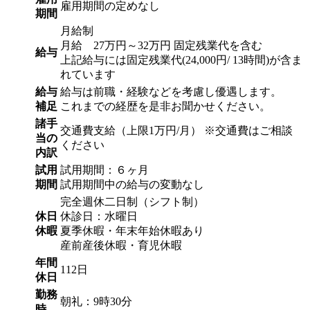
雇用期間の定めなし
期間
月給制
月給 27万円～32万円 固定残業代を含む
給与
上記給与には固定残業代(24,000円/ 13時間)が含ま
れています
給与
給与は前職・経験などを考慮し優遇します。
補足
これまでの経歴を是非お聞かせください。
諸手
交通費支給（上限1万円/月） ※交通費はご相談
当の
ください
内訳
試用
試用期間：６ヶ月
期間
試用期間中の給与の変動なし
完全週休二日制（シフト制）
休日
休診日：水曜日
休暇
夏季休暇・年末年始休暇あり
産前産後休暇・育児休暇
年間
112日
休日
勤務
朝礼：9時30分
時