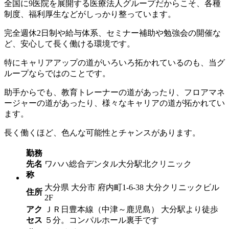
全国に9医院を展開する医療法人グループだからこそ、各種
制度、福利厚生などがしっかり整っています。
完全週休2日制や給与体系、セミナー補助や勉強会の開催な
ど、安心して長く働ける環境です。
特にキャリアアップの道がいろいろ拓かれているのも、当グ
ループならではのことです。
助手からでも、教育トレーナーの道があったり、フロアマネ
ージャーの道があったり、様々なキャリアの道が拓かれてい
ます。
長く働くほど、色んな可能性とチャンスがあります。
勤務
先名
ワハハ総合デンタル大分駅北クリニック
称
大分県 大分市 府内町1-6-38 大分クリニックビル
住所
2F
アク
ＪＲ日豊本線（中津～鹿児島） 大分駅より徒歩
セス
５分。コンパルホール裏手です