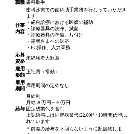
職種
歯科助手
歯科診療での歯科助手業務を行なっていただき
ます。
・歯科診療における医師の補助
仕事
・診療器具の洗浄、滅菌
内容
・診療器具の準備、片付け
・患者さまへの対応
・PC操作、入力業務
応募
未経験者大歓迎
資格
雇用
正社員（常勤）
形態
雇用
雇用期間の定めなし
期間
月給制
月給 20万円～30万円
給与
固定残業代を含む
上記給与には固定残業代(22,00円/ 13時間)が含ま
れています
＊前職の給与を下回らないように配慮致しま