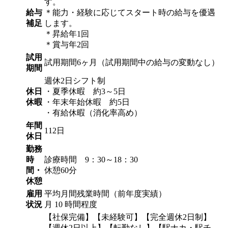
す。
給与
＊能力・経験に応じてスタート時の給与を優遇
補足
します。
＊昇給年1回
＊賞与年2回
試用
試用期間6ヶ月（試用期間中の給与の変動なし）
期間
週休2日シフト制
休日
・夏季休暇 約3～5日
休暇
・年末年始休暇 約5日
・有給休暇（消化率高め）
年間
112日
休日
勤務
時
診療時間 9：30～18：30
間・
休憩60分
休憩
雇用
平均月間残業時間（前年度実績）
状況
月 10 時間程度
【社保完備】【未経験可】【完全週休2日制】
【週休2日以上】【転勤なし】【駅ナカ・駅チ