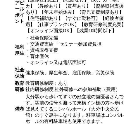
アピ
カ】【昇給あり】【賞与あり】【資格取得支援
ール
あり】【年末年始休み】【育児支援制度あり】
ポイ
【住宅補助あり】【すぐに勤務可】【経験者優
ント
遇】【仕事ブランクOK】【教育研修制度充実】
【オンライン面接OK】【残業10時間以下】
・社会保険完備
・交通費支給 ・セミナー参加費負担
福利
・資格取得支援
厚生
・育休産休
・オンライン又は電話面談可
社会
健康保険、厚生年金、雇用保険、労災保険
保険
教育
教育研修制度：あり
研修
社内研修制度,社外研修への参加補助（費用）
大分駅から歩いてすぐの好立地の歯医者さんで
す。駅前の信号を渡って東横イン様の方へ歩け
備考
ば見えてくるコンパルホール（大分中央公民
館）のすぐ裏手になります。駐車場はコンパル
ホールの有料駐車場も使用できます。